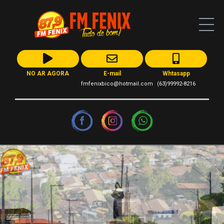
NO AR AGORA
E-mail
Whtasapp
fmfenixbico@hotmail.com
(63)99992-8216