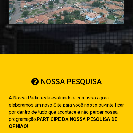
NOSSA PESQUISA
A Nossa Rádio esta evoluindo e com isso agora
elaboramos um novo Site para você nosso ouvinte ficar
por dentro de tudo que acontece e não perder nossa
programação.
PARTICIPE DA NOSSA PESQUISA DE
OPNIÃO!