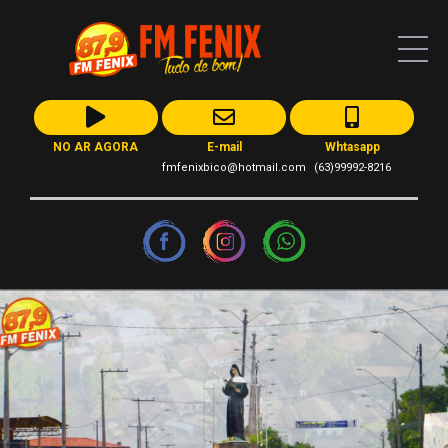
NO AR AGORA
E-mail
Whtasapp
fmfenixbico@hotmail.com
(63)99992-8216