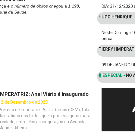
nça e o
número de óbitos chegou a 1.198,
DIA: 31/12/2020 a
dual da Saúde.
HUGO HENRIQUE
Neste Domingo 1
perca.
TIERRY | IMPERA
09 DE JANEIRO D
ESPECIAL -
NO 
IMPERATRIZ: Anel Viário é inaugurado
12 de Dezembro de 2020
Prefeito de Imperatriz, Assis Ramos (DEM), fala
da gratidão dos frutos que a parceria gerou para
a cidade, entre elas a inauguração da Avenida
Manoel Ribeiro.