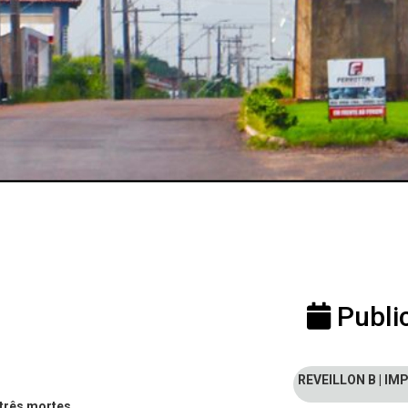
Publi
REVEILLON B | I
.
 três mortes