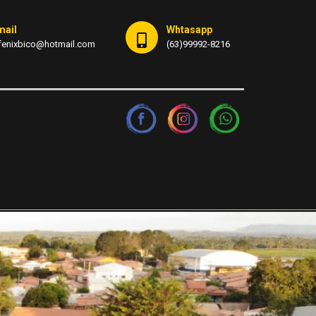
mail
Whtasapp
fenixbico@hotmail.com
(63)99992-8216