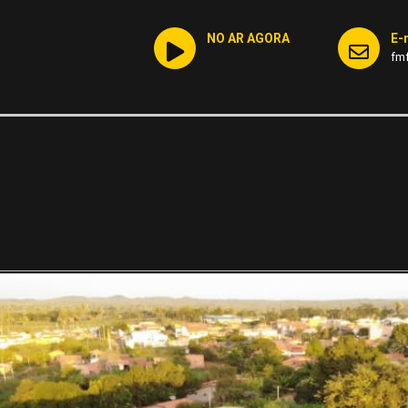
NO AR AGORA
E-
fm