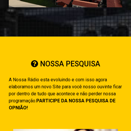
NOSSA PESQUISA
A Nossa Rádio esta evoluindo e com isso agora
elaboramos um novo Site para você nosso ouvinte ficar
por dentro de tudo que acontece e não perder nossa
programação.
PARTICIPE DA NOSSA PESQUISA DE
OPNIÃO!