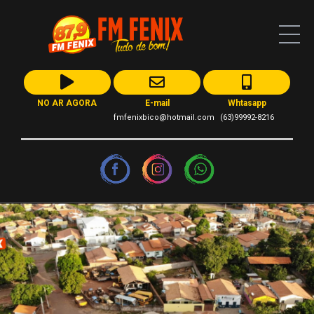
NO AR AGORA
E-mail
Whtasapp
fmfenixbico@hotmail.com
(63)99992-8216