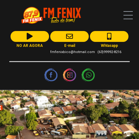
NO AR AGORA
E-mail
Whtasapp
fmfenixbico@hotmail.com
(63)99992-8216