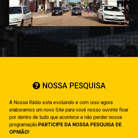
NOSSA PESQUISA
A Nossa Rádio esta evoluindo e com isso agora
elaboramos um novo Site para você nosso ouvinte ficar
por dentro de tudo que acontece e não perder nossa
programação.
PARTICIPE DA NOSSA PESQUISA DE
OPNIÃO!