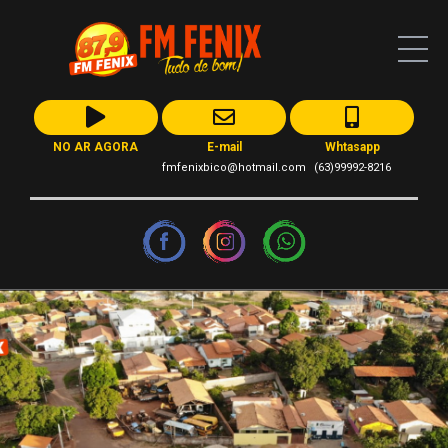
NO AR AGORA
E-mail
Whtasapp
fmfenixbico@hotmail.com
(63)99992-8216