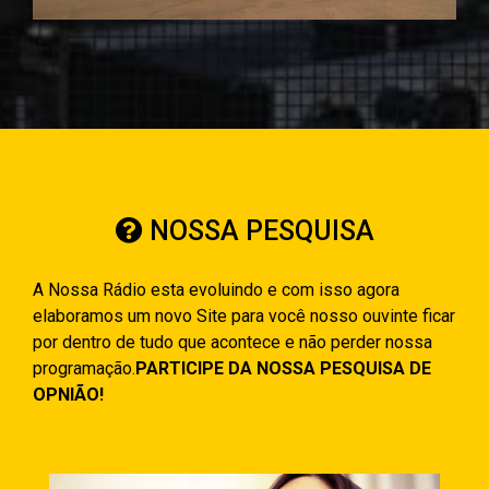
NOSSA PESQUISA
A Nossa Rádio esta evoluindo e com isso agora
elaboramos um novo Site para você nosso ouvinte ficar
por dentro de tudo que acontece e não perder nossa
programação.
PARTICIPE DA NOSSA PESQUISA DE
OPNIÃO!