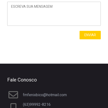
Fale Conosco
fmfenixbico@hotmail.com
(63)99992-8216