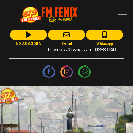
NO AR AGORA
E-mail
Whtasapp
fmfenixbico@hotmail.com
(63)99992-8216