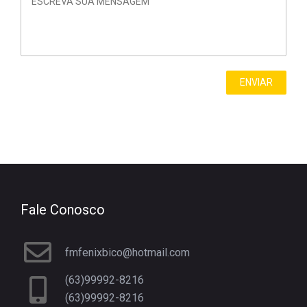
Fale Conosco
fmfenixbico@hotmail.com
(63)99992-8216
(63)99992-8216