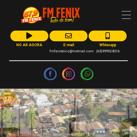
NO AR AGORA
E-mail
Whtasapp
fmfenixbico@hotmail.com
(63)99992-8216