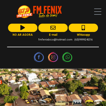
NO AR AGORA
E-mail
Whtasapp
fmfenixbico@hotmail.com
(63)99992-8216