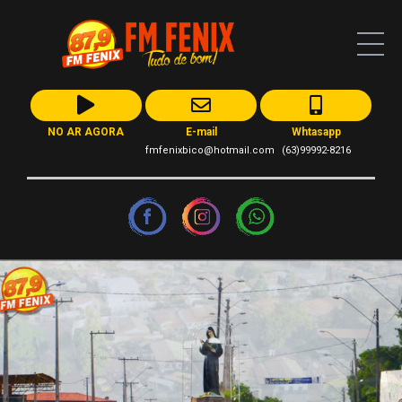
NO AR AGORA
E-mail
Whtasapp
fmfenixbico@hotmail.com
(63)99992-8216