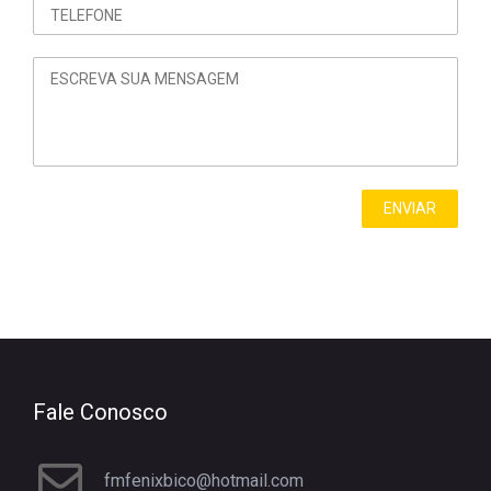
Fale Conosco
fmfenixbico@hotmail.com