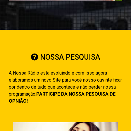
NOSSA PESQUISA
A Nossa Rádio esta evoluindo e com isso agora
elaboramos um novo Site para você nosso ouvinte ficar
por dentro de tudo que acontece e não perder nossa
programação.
PARTICIPE DA NOSSA PESQUISA DE
OPNIÃO!