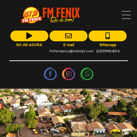
NO AR AGORA
E-mail
Whtasapp
fmfenixbico@hotmail.com
(63)99992-8216