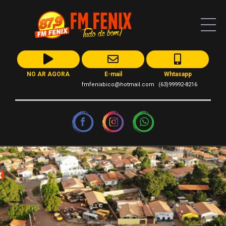
NO AR AGORA
E-mail
Whtasapp
fmfenixbico@hotmail.com
(63)99992-8216