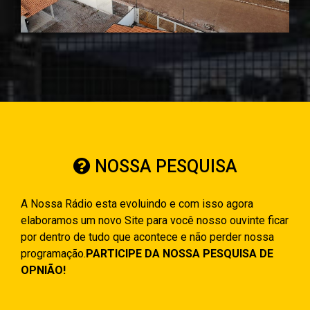
NOSSA PESQUISA
A Nossa Rádio esta evoluindo e com isso agora
elaboramos um novo Site para você nosso ouvinte ficar
por dentro de tudo que acontece e não perder nossa
programação.
PARTICIPE DA NOSSA PESQUISA DE
OPNIÃO!