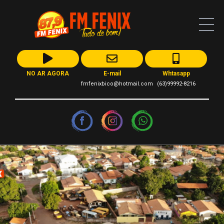
NO AR AGORA
E-mail
Whtasapp
fmfenixbico@hotmail.com
(63)99992-8216