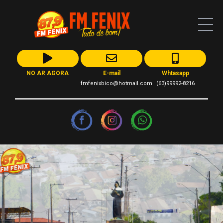
NO AR AGORA
E-mail
Whtasapp
fmfenixbico@hotmail.com
(63)99992-8216