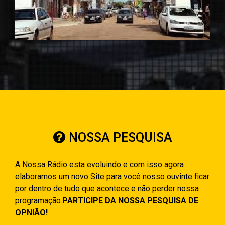
NOSSA PESQUISA
A Nossa Rádio esta evoluindo e com isso agora
elaboramos um novo Site para você nosso ouvinte ficar
por dentro de tudo que acontece e não perder nossa
programação.
PARTICIPE DA NOSSA PESQUISA DE
OPNIÃO!