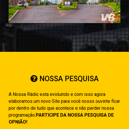
NOSSA PESQUISA
A Nossa Rádio esta evoluindo e com isso agora
elaboramos um novo Site para você nosso ouvinte ficar
por dentro de tudo que acontece e não perder nossa
programação.
PARTICIPE DA NOSSA PESQUISA DE
OPNIÃO!