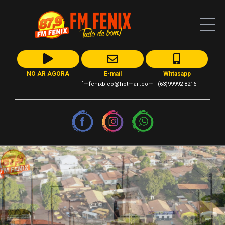
NO AR AGORA
E-mail
Whtasapp
fmfenixbico@hotmail.com
(63)99992-8216