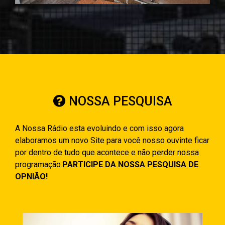
NOSSA PESQUISA
A Nossa Rádio esta evoluindo e com isso agora
elaboramos um novo Site para você nosso ouvinte ficar
por dentro de tudo que acontece e não perder nossa
programação.
PARTICIPE DA NOSSA PESQUISA DE
OPNIÃO!