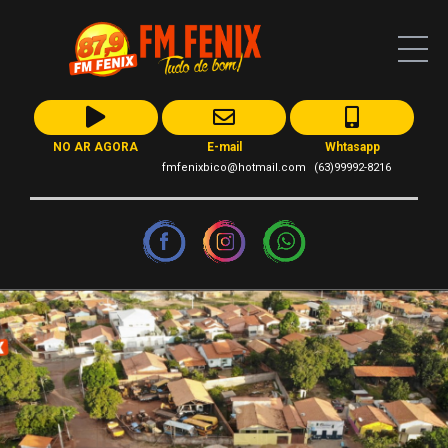
NO AR AGORA
E-mail
Whtasapp
fmfenixbico@hotmail.com
(63)99992-8216