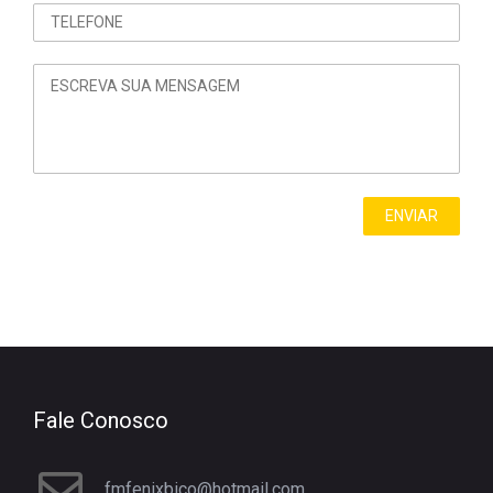
Fale Conosco
fmfenixbico@hotmail.com