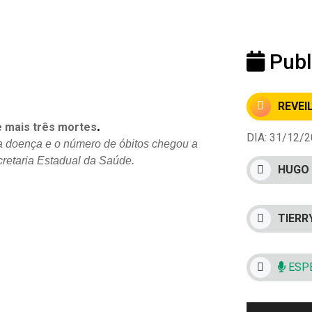
Publ
REVEI
.
e mais três mortes
DIA: 31/12/20
a doença e o
número de óbitos chegou a
cretaria Estadual da Saúde.
HUGO 
TIERR
ESPE