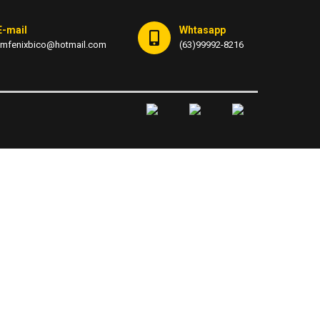
E-mail
Whtasapp
fmfenixbico@hotmail.com
(63)99992-8216