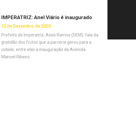
IMPERATRIZ: Anel Viário é inaugurado
12 de Dezembro de 2020
Prefeito de Imperatriz, Assis Ramos (DEM), fala da
gratidão dos frutos que a parceria gerou para a
cidade, entre elas a inauguração da Avenida
Manoel Ribeiro.