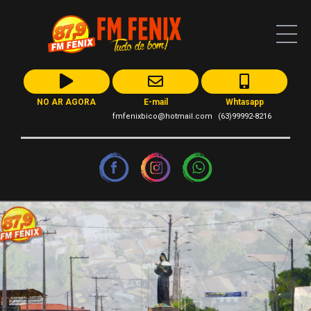
NO AR AGORA
E-mail
Whtasapp
fmfenixbico@hotmail.com
(63)99992-8216