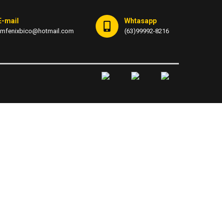
E-mail
Whtasapp
fmfenixbico@hotmail.com
(63)99992-8216