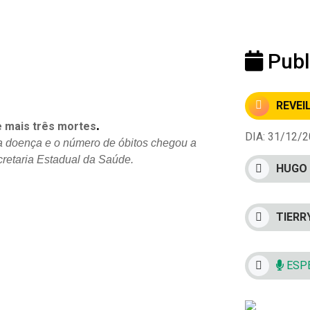
Publ
REVEI
.
e mais três mortes
DIA: 31/12/20
a doença e o
número de óbitos chegou a
cretaria Estadual da Saúde.
HUGO 
TIERR
ESPE