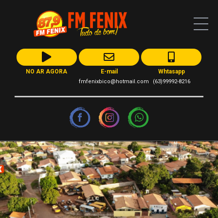
NO AR AGORA
E-mail
Whtasapp
fmfenixbico@hotmail.com
(63)99992-8216