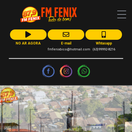
NO AR AGORA
E-mail
Whtasapp
fmfenixbico@hotmail.com
(63)99992-8216