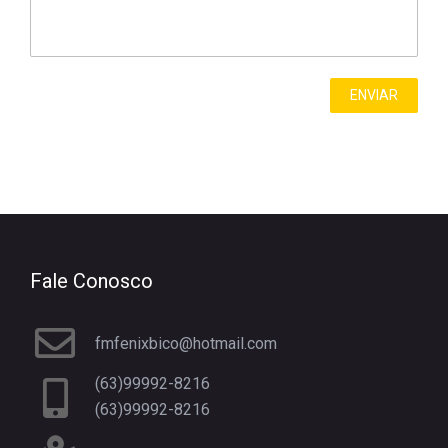
Fale Conosco
fmfenixbico@hotmail.com
(63)99992-8216
(63)99992-8216