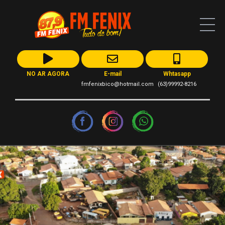
NO AR AGORA
E-mail
Whtasapp
fmfenixbico@hotmail.com
(63)99992-8216