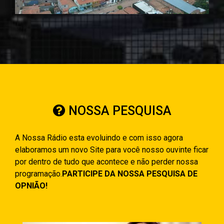
NOSSA PESQUISA
A Nossa Rádio esta evoluindo e com isso agora
elaboramos um novo Site para você nosso ouvinte ficar
por dentro de tudo que acontece e não perder nossa
programação.
PARTICIPE DA NOSSA PESQUISA DE
OPNIÃO!