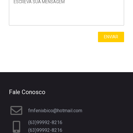
Fale Conosco
fmfenixbico@hotmail.com
(63)99992-8216
(63)99992-8216