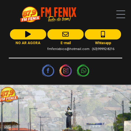
NO AR AGORA
E-mail
Whtasapp
fmfenixbico@hotmail.com
(63)99992-8216