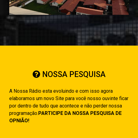
NOSSA PESQUISA
A Nossa Rádio esta evoluindo e com isso agora
elaboramos um novo Site para você nosso ouvinte ficar
por dentro de tudo que acontece e não perder nossa
programação.
PARTICIPE DA NOSSA PESQUISA DE
OPNIÃO!