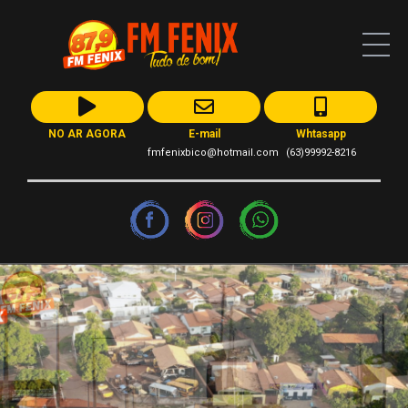
NO AR AGORA
E-mail
Whtasapp
fmfenixbico@hotmail.com
(63)99992-8216