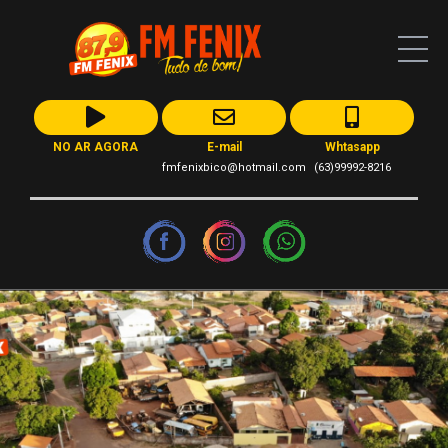
NO AR AGORA
E-mail
Whtasapp
fmfenixbico@hotmail.com
(63)99992-8216