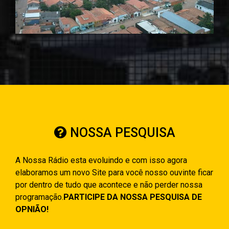
NOSSA PESQUISA
A Nossa Rádio esta evoluindo e com isso agora
elaboramos um novo Site para você nosso ouvinte ficar
por dentro de tudo que acontece e não perder nossa
programação.
PARTICIPE DA NOSSA PESQUISA DE
OPNIÃO!