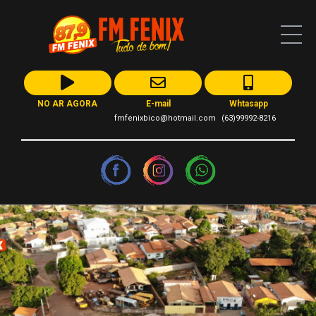
NO AR AGORA
E-mail
Whtasapp
fmfenixbico@hotmail.com
(63)99992-8216