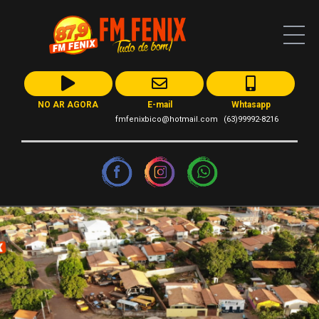
NO AR AGORA
E-mail
Whtasapp
fmfenixbico@hotmail.com
(63)99992-8216