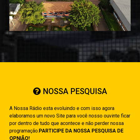
NOSSA PESQUISA
A Nossa Rádio esta evoluindo e com isso agora
elaboramos um novo Site para você nosso ouvinte ficar
por dentro de tudo que acontece e não perder nossa
programação.
PARTICIPE DA NOSSA PESQUISA DE
OPNIÃO!