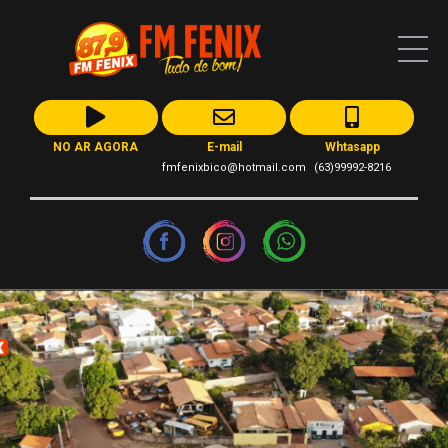
NO AR AGORA
E-mail
Whtasapp
fmfenixbico@hotmail.com
(63)99992-8216