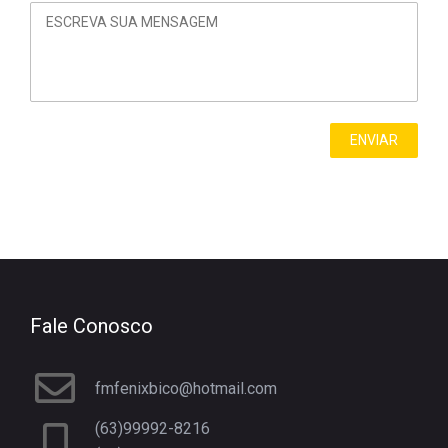
Fale Conosco
fmfenixbico@hotmail.com
(63)99992-8216