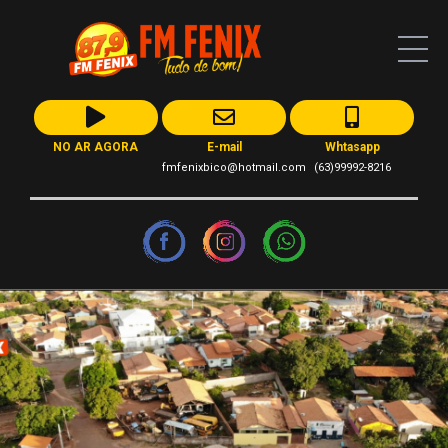
NO AR AGORA
E-mail
Whtasapp
fmfenixbico@hotmail.com
(63)99992-8216