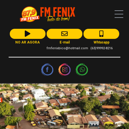
NO AR AGORA
E-mail
Whtasapp
fmfenixbico@hotmail.com
(63)99992-8216