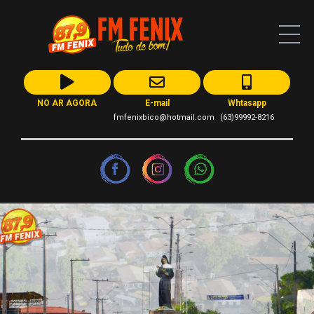
NO AR AGORA
E-mail
Whtasapp
fmfenixbico@hotmail.com
(63)99992-8216