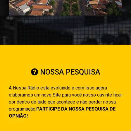
NOSSA PESQUISA
A Nossa Rádio esta evoluindo e com isso agora
elaboramos um novo Site para você nosso ouvinte ficar
por dentro de tudo que acontece e não perder nossa
programação.
PARTICIPE DA NOSSA PESQUISA DE
OPNIÃO!