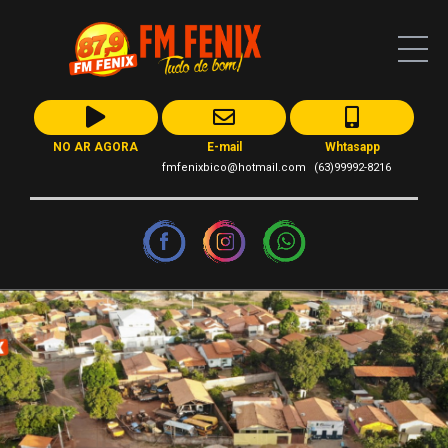
NO AR AGORA
E-mail
Whtasapp
fmfenixbico@hotmail.com
(63)99992-8216