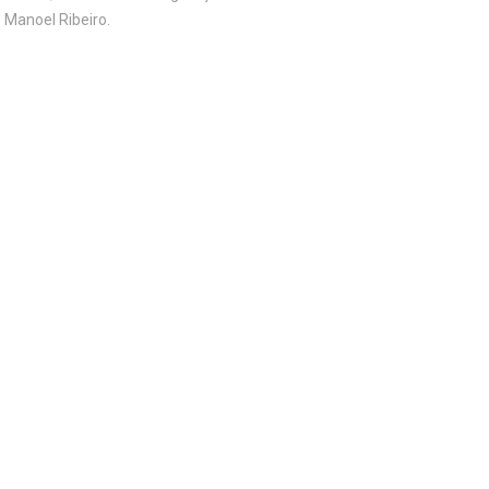
Manoel Ribeiro.
GALERIA DE FOTOS
Augustinópolis-TO