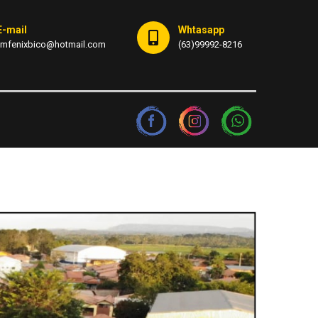
E-mail
Whtasapp
fmfenixbico@hotmail.com
(63)99992-8216