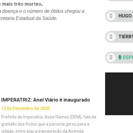
.
e mais três mortes
a doença e o
número de óbitos chegou a
HUGO 
cretaria Estadual da Saúde.
TIERR
ESPE
IMPERATRIZ: Anel Viário é inaugurado
12 de Dezembro de 2020
Prefeito de Imperatriz, Assis Ramos (DEM), fala da
gratidão dos frutos que a parceria gerou para a
cidade, entre elas a inauguração da Avenida