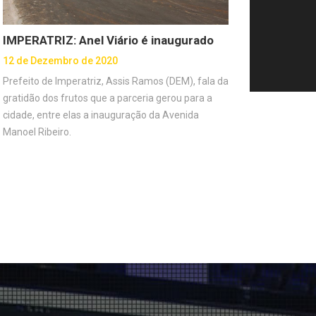
IMPERATRIZ: Anel Viário é inaugurado
12 de Dezembro de 2020
Prefeito de Imperatriz, Assis Ramos (DEM), fala da
gratidão dos frutos que a parceria gerou para a
cidade, entre elas a inauguração da Avenida
Manoel Ribeiro.