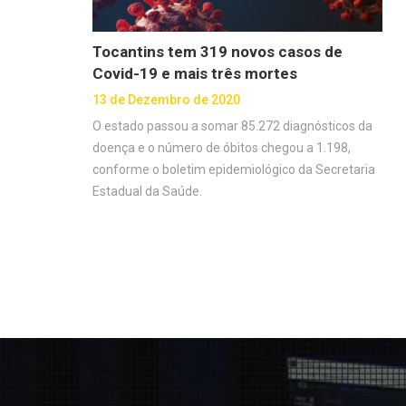
Tocantins tem 319 novos casos de
Covid-19 e mais três mortes
13 de Dezembro de 2020
O estado passou a somar 85.272 diagnósticos da
doença e o número de óbitos chegou a 1.198,
conforme o boletim epidemiológico da Secretaria
Estadual da Saúde.