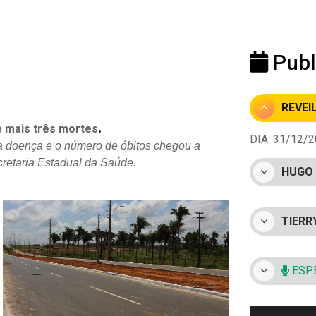
Publ
REVEI
.
e mais três mortes
DIA: 31/12/20
a doença e o
número de óbitos chegou a
cretaria Estadual da Saúde.
HUGO 
TIERR
ESPE