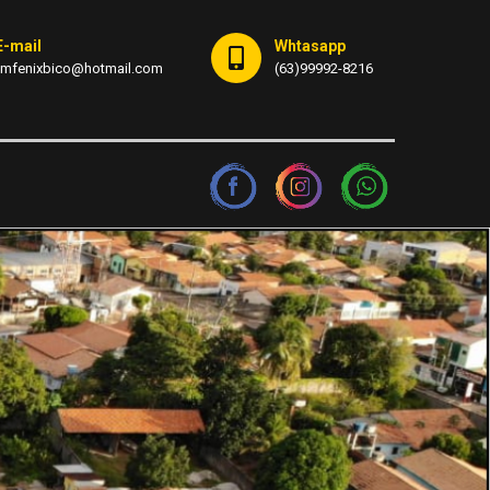
E-mail
Whtasapp
fmfenixbico@hotmail.com
(63)99992-8216