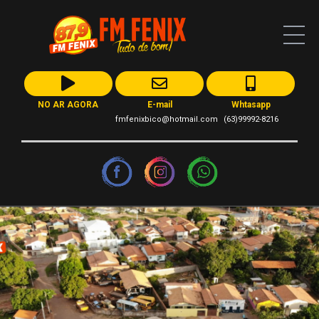
NO AR AGORA
E-mail
Whtasapp
fmfenixbico@hotmail.com
(63)99992-8216