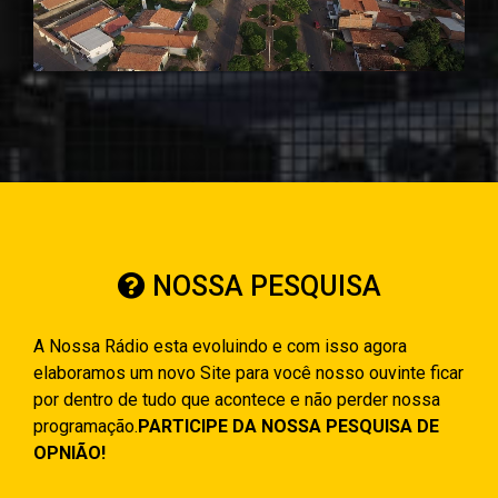
NOSSA PESQUISA
A Nossa Rádio esta evoluindo e com isso agora
elaboramos um novo Site para você nosso ouvinte ficar
por dentro de tudo que acontece e não perder nossa
programação.
PARTICIPE DA NOSSA PESQUISA DE
OPNIÃO!