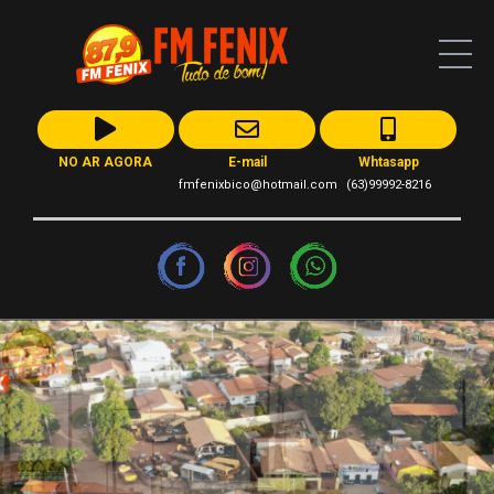
NO AR AGORA
E-mail
Whtasapp
fmfenixbico@hotmail.com
(63)99992-8216