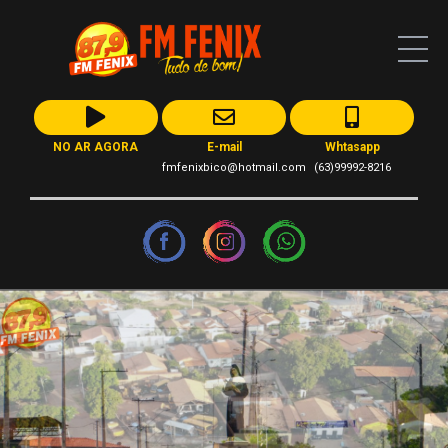
NO AR AGORA
E-mail
Whtasapp
fmfenixbico@hotmail.com
(63)99992-8216