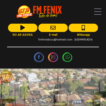
NO AR AGORA
E-mail
Whtasapp
fmfenixbico@hotmail.com
(63)99992-8216