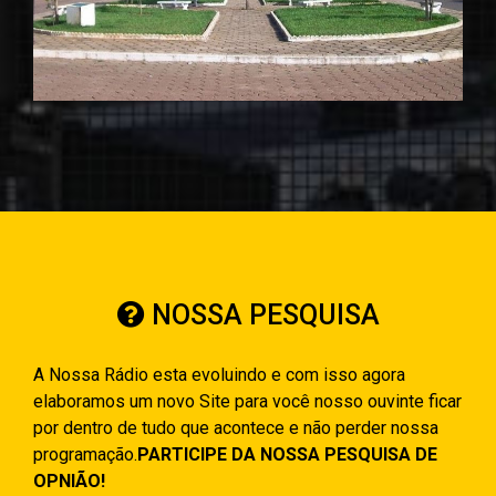
NOSSA PESQUISA
A Nossa Rádio esta evoluindo e com isso agora
elaboramos um novo Site para você nosso ouvinte ficar
por dentro de tudo que acontece e não perder nossa
programação.
PARTICIPE DA NOSSA PESQUISA DE
OPNIÃO!