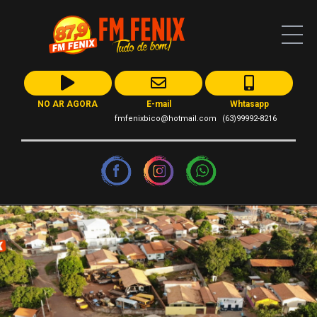
NO AR AGORA
E-mail
Whtasapp
fmfenixbico@hotmail.com
(63)99992-8216