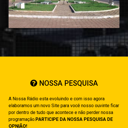
NOSSA PESQUISA
A Nossa Rádio esta evoluindo e com isso agora
elaboramos um novo Site para você nosso ouvinte ficar
por dentro de tudo que acontece e não perder nossa
programação.
PARTICIPE DA NOSSA PESQUISA DE
OPNIÃO!