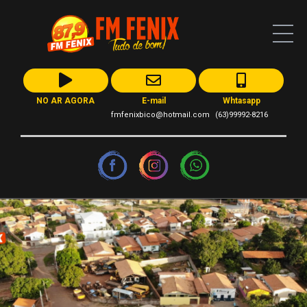
NO AR AGORA
E-mail
Whtasapp
fmfenixbico@hotmail.com
(63)99992-8216