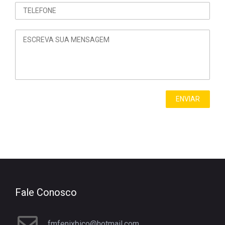
Fale Conosco
fmfenixbico@hotmail.com