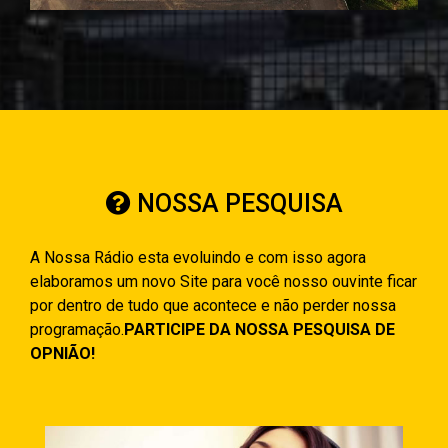
NOSSA PESQUISA
A Nossa Rádio esta evoluindo e com isso agora
elaboramos um novo Site para você nosso ouvinte ficar
por dentro de tudo que acontece e não perder nossa
programação.
PARTICIPE DA NOSSA PESQUISA DE
OPNIÃO!