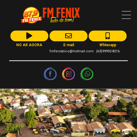
NO AR AGORA
E-mail
Whtasapp
fmfenixbico@hotmail.com
(63)99992-8216