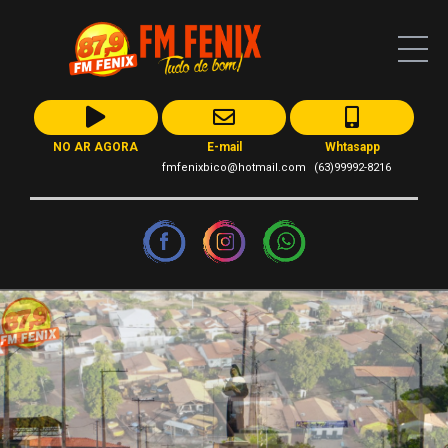
NO AR AGORA
E-mail
Whtasapp
fmfenixbico@hotmail.com
(63)99992-8216