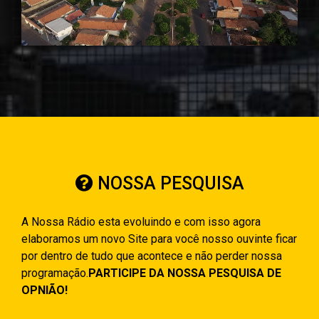
NOSSA PESQUISA
A Nossa Rádio esta evoluindo e com isso agora
elaboramos um novo Site para você nosso ouvinte ficar
por dentro de tudo que acontece e não perder nossa
programação.
PARTICIPE DA NOSSA PESQUISA DE
OPNIÃO!