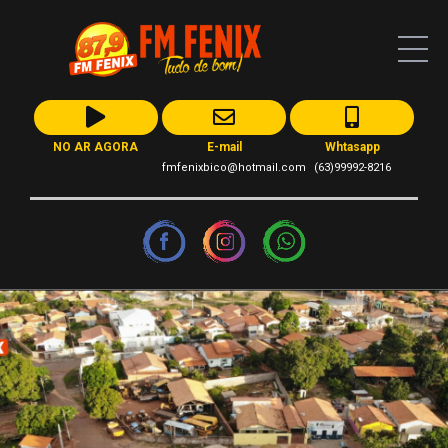
NO AR AGORA
E-mail
Whtasapp
fmfenixbico@hotmail.com
(63)99992-8216