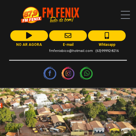
NO AR AGORA
E-mail
Whtasapp
fmfenixbico@hotmail.com
(63)99992-8216