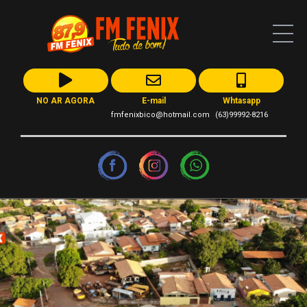
NO AR AGORA
E-mail
Whtasapp
fmfenixbico@hotmail.com
(63)99992-8216