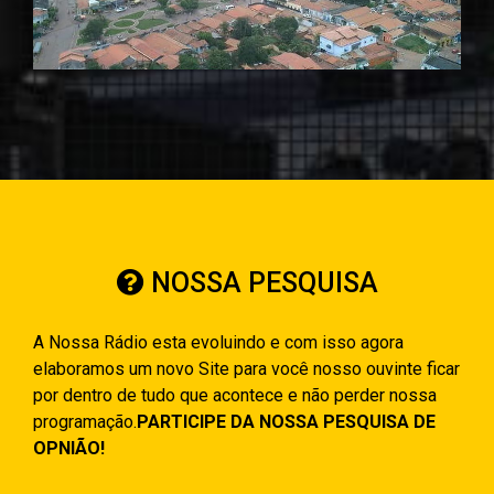
NOSSA PESQUISA
A Nossa Rádio esta evoluindo e com isso agora
elaboramos um novo Site para você nosso ouvinte ficar
por dentro de tudo que acontece e não perder nossa
programação.
PARTICIPE DA NOSSA PESQUISA DE
OPNIÃO!