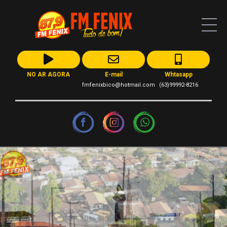
NO AR AGORA
E-mail
Whtasapp
fmfenixbico@hotmail.com
(63)99992-8216