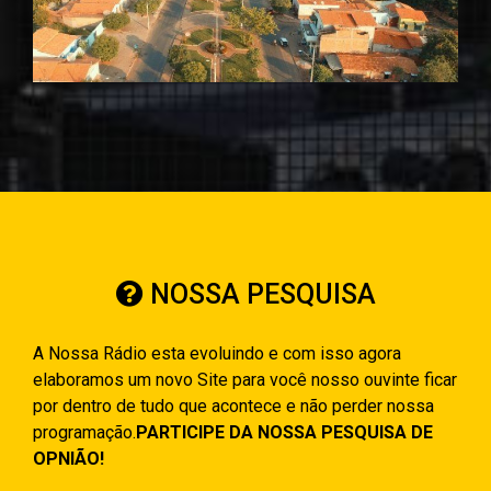
NOSSA PESQUISA
A Nossa Rádio esta evoluindo e com isso agora
elaboramos um novo Site para você nosso ouvinte ficar
por dentro de tudo que acontece e não perder nossa
programação.
PARTICIPE DA NOSSA PESQUISA DE
OPNIÃO!