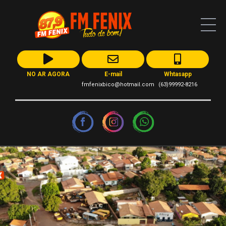
NO AR AGORA
E-mail
Whtasapp
fmfenixbico@hotmail.com
(63)99992-8216