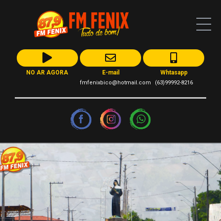
NO AR AGORA
E-mail
Whtasapp
fmfenixbico@hotmail.com
(63)99992-8216