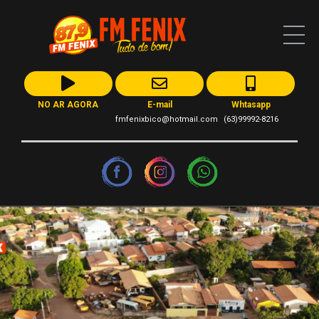
NO AR AGORA
E-mail
Whtasapp
fmfenixbico@hotmail.com
(63)99992-8216