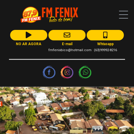
NO AR AGORA
E-mail
Whtasapp
fmfenixbico@hotmail.com
(63)99992-8216