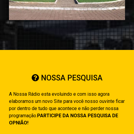
NOSSA PESQUISA
A Nossa Rádio esta evoluindo e com isso agora
elaboramos um novo Site para você nosso ouvinte ficar
por dentro de tudo que acontece e não perder nossa
programação.
PARTICIPE DA NOSSA PESQUISA DE
OPNIÃO!